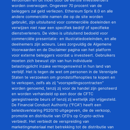
verbonden en dit moet door de eerste investeerders
worden overwogen. Ongeveer 70 procent van de
beleggers zal geld verliezen. Ethereum Sprix 8.0 en alle
andere commerciële namen die op de site worden
gebruikt, zijn uitsluitend voor commerciële doeleinden en
verwijzen niet naar een specifiek bedrijf of specifieke
dienstverleners. De video is uitsluitend bedoeld voor
commerciële presentatie- en illustratiedoeleinden, en alle
deelnemers zijn acteurs. Lees zorgvuldig de Algemene
Voorwaarden en de Disclaimer pagina van het platform
voor externe beleggers voordat u investeert. Gebruikers
moeten zich bewust zijn van hun individuele
belastingplicht inzake vermogenswinst in hun land van
verblijf. Het is tegen de wet om personen in de Verenigde
Staten te verzoeken om grondstoffenopties te kopen en
te verkopen, zelfs als zij "voorspellingscontracten"
worden genoemd, tenzij zij voor de handel zijn genoteerd
en worden verhandeld op een door de CFTC
geregistreerde beurs of tenzij zij wettelijk zijn vrijgesteld.
De Financial Conduct Authority ("FCA") heeft een
beleidsverklaring PS20/10 uitgegeven, die de verkoop,
promotie en distributie van CFD's op Crypto-activa
verbiedt. Het verbiedt de verspreiding van
marketingmateriaal met betrekking tot de distributie van