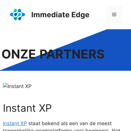
Ga
naar
Immediate Edge
Menu
de
inhoud
ONZE
PARTNERS
Instant XP
Instant XP
staat bekend als een van de meest
toegankelijke cryptoplatforms voor beginners. Het