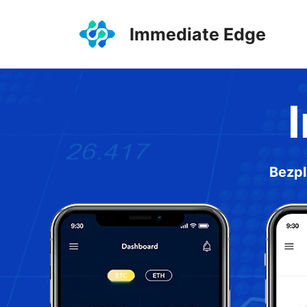
Preskočiť
na
Immediate Edge
obsah
Bezpl