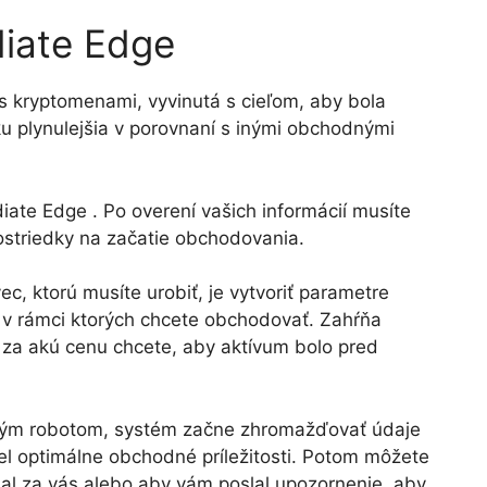
iate Edge
s kryptomenami, vyvinutá s cieľom, aby bola
u plynulejšia v porovnaní s inými obchodnými
iate Edge . Po overení vašich informácií musíte
rostriedky na začatie obchodovania.
c, ktorú musíte urobiť, je vytvoriť parametre
v rámci ktorých chcete obchodovať. Zahŕňa
a za akú cenu chcete, aby aktívum bolo pred
dným robotom, systém začne zhromažďovať údaje
el optimálne obchodné príležitosti. Potom môžete
onal za vás alebo aby vám poslal upozornenie, aby