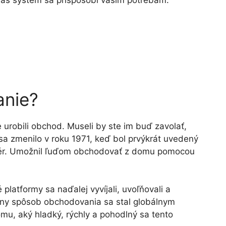
náš systém sa prispôsobí vašim potrebám.
anie?
 urobili obchod. Museli by ste im buď zavolať,
 sa zmenilo v roku 1971, keď bol prvýkrát uvedený
vér. Umožnil ľuďom obchodovať z domu pomocou
latformy sa naďalej vyvíjali, uvoľňovali a
álny spôsob obchodovania sa stal globálnym
u, aký hladký, rýchly a pohodlný sa tento