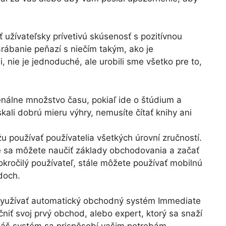
užívateľsky prívetivú skúsenosť s pozitívnou
rábanie peňazí s niečím takým, ako je
ie je jednoduché, ale urobili sme všetko pre to,
nálne množstvo času, pokiaľ ide o štúdium a
ali dobrú mieru výhry, nemusíte čítať knihy ani
u používať používatelia všetkých úrovní zručností.
ie sa môžete naučiť základy obchodovania a začať
pokročilý používateľ, stále môžete používať mobilnú
odoch.
využívať automatický obchodný systém Immediate
čniť svoj prvý obchod, alebo expert, ktorý sa snaží