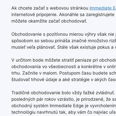
Ak chcete začať s webovou stránkou
Immediate 
internetové pripojenie. Akonáhle sa zaregistrujete
môžete okamžite začať obchodovať.
Obchodovanie s pozitívnou mierou výhry však nie j
spôsobom so sebou prináša značné množstvo rizí
musieť veľa plánovať. Stále však existuje pokus a
V určitom bode môžete stratiť peniaze pri obchod
obchodovania vo všeobecnosti a konkrétne v onlin
trhu. Začnite v malom. Postupom času budete scho
študovať trhové údaje a aké stratégie v akých ča
Tradičné obchodovanie bolo vždy ťažké zvládnuť
posledných pár rokov vzrástlo, je prirodzené, že 
obchodný systém Immediate Edge je vyvrcholením
technológiu navrhnutú tak, aby vám čo najviac uľ