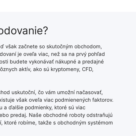
hodovanie?
Keď však začnete so skutočným obchodom,
ovaní je oveľa viac, než sa na prvý pohľad
sti budete vykonávať nákupné a predajné
ôznych aktív, ako sú kryptomeny, CFD,
chod uskutoční, čo vám umožní načasovať,
xistuje však oveľa viac podmienených faktorov.
ku a ďalšie podmienky, ktoré sú viac
lebo predaj. Naše obchodné roboty odstraňujú
ií, ktoré robíme, takže s obchodným systémom