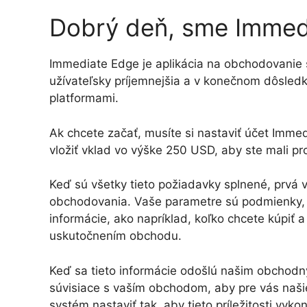
Dobrý deň, sme Immed
Immediate Edge je aplikácia na obchodovanie 
užívateľsky príjemnejšia a v konečnom dôsledk
platformami.
Ak chcete začať, musíte si nastaviť účet Immed
vložiť vklad vo výške 250 USD, aby ste mali p
Keď sú všetky tieto požiadavky splnené, prvá ve
obchodovania. Vaše parametre sú podmienky, 
informácie, ako napríklad, koľko chcete kúpiť 
uskutočnením obchodu.
Keď sa tieto informácie odošlú našim obcho
súvisiace s vaším obchodom, aby pre vás naši
systém nastaviť tak, aby tieto príležitosti vyk