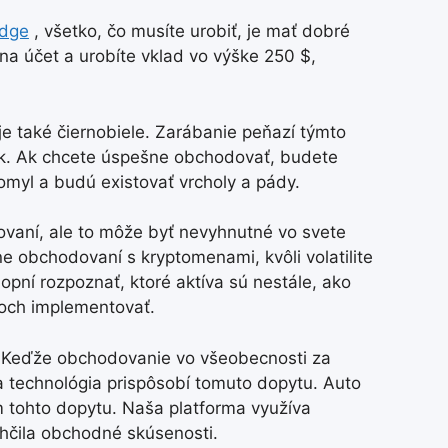
Edge
, všetko, čo musíte urobiť, je mať dobré
 na účet a urobíte vklad vo výške 250 $,
e také čiernobiele. Zarábanie peňazí týmto
k. Ak chcete úspešne obchodovať, budete
 omyl a budú existovať vrcholy a pády.
ovaní, ale to môže byť nevyhnutné vo svete
e obchodovaní s kryptomenami, kvôli volatilite
pní rozpoznať, ktoré aktíva sú nestále, ako
soch implementovať.
. Keďže obchodovanie vo všeobecnosti za
sa technológia prispôsobí tomuto dopytu. Auto
 tohto dopytu. Naša platforma využíva
ahčila obchodné skúsenosti.