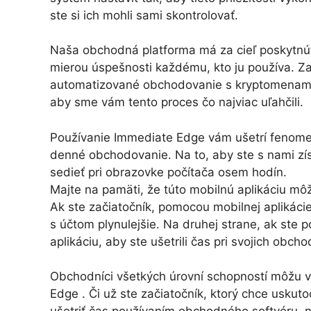
ste si ich mohli sami skontrolovať.
Naša obchodná platforma má za cieľ poskytnúť 
mierou úspešnosti každému, kto ju používa. Za
automatizované obchodovanie s kryptomenami, n
aby sme vám tento proces čo najviac uľahčili.
Používanie Immediate Edge vám ušetrí fenome
denné obchodovanie. Na to, aby ste s nami získ
sedieť pri obrazovke počítača osem hodín.
Majte na pamäti, že túto mobilnú aplikáciu môž
Ak ste začiatočník, pomocou mobilnej aplikác
s účtom plynulejšie. Na druhej strane, ak ste 
aplikáciu, aby ste ušetrili čas pri svojich obch
Obchodníci všetkých úrovní schopností môžu 
Edge . Či už ste začiatočník, ktorý chce uskuto