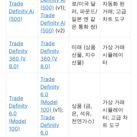
Definity Ai
Trade
로/미국 달
자동화 된
(500)
(v1);
Definity Ai
러, 파운드/
거래; 고급
Trade
(500)
일본 엔 같
차트 도구
Definity Ai
은 통화 쌍)
(500)
(v2)
Trade
Trade
미래 (상품
가상 거래
Definity
Definity
선물, 지수
시뮬레이
360 (V
360 (V
선물)
터
8.0)
8.0)
Trade
Definity
6.0
Trade
(Model
가상 거래
Definity
상품 (금,
100)
(v1);
시뮬레이
6.0
은, 석유,
Trade
터; 고급 차
(Model
천연가스)
Definity
트 도구
100)
6.0