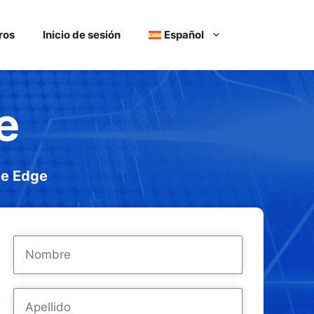
ros
Inicio de sesión
Español
e
te Edge