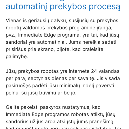
automatinį prekybos procesą
Vienas iš geriausių dalykų, susijusių su prekybos
robotų valdomos prekybos programine įranga,
pvz., Immediate Edge programa, yra tai, kad jūsų
sandoriai yra automatiniai. Jums nereikia sėdėti
prisirišus prie ekrano, bijote, kad praleisite
galimybę.
Jūsų prekybos robotas yra internete 24 valandas
per parą, septynias dienas per savaitę. Jis visada
pasiruošęs padėti jūsų minimalų indėlį paversti
pelnu, su jūsų buvimu ar be jo.
Galite pakeisti paskyros nustatymus, kad
Immediate Edge programos robotas atliktų jūsų
sandorius už jus arba atsiųstų jums pranešimą,
kad praneštumėte, jog jūsų sąlygos įvykdytos. Tai