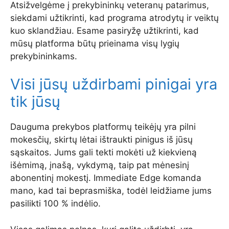
Atsižvelgėme į prekybininkų veteranų patarimus,
siekdami užtikrinti, kad programa atrodytų ir veiktų
kuo sklandžiau. Esame pasiryžę užtikrinti, kad
mūsų platforma būtų prieinama visų lygių
prekybininkams.
Visi jūsų uždirbami pinigai yra
tik jūsų
Dauguma prekybos platformų teikėjų yra pilni
mokesčių, skirtų lėtai ištraukti pinigus iš jūsų
sąskaitos. Jums gali tekti mokėti už kiekvieną
išėmimą, įnašą, vykdymą, taip pat mėnesinį
abonentinį mokestį. Immediate Edge komanda
mano, kad tai beprasmiška, todėl leidžiame jums
pasilikti 100 % indėlio.