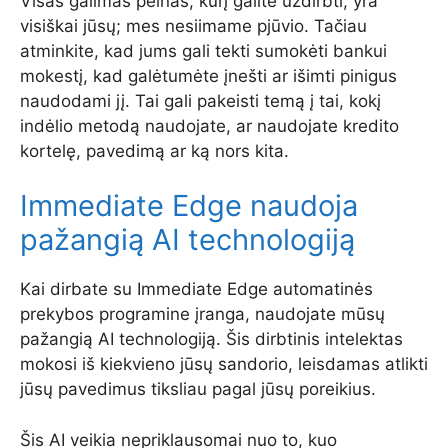
Visas galimas pelnas, kurį galite uždirbti, yra
visiškai jūsų; mes nesiimame pjūvio. Tačiau
atminkite, kad jums gali tekti sumokėti bankui
mokestį, kad galėtumėte įnešti ar išimti pinigus
naudodami jį. Tai gali pakeisti temą į tai, kokį
indėlio metodą naudojate, ar naudojate kredito
kortelę, pavedimą ar ką nors kita.
Immediate Edge naudoja
pažangią AI technologiją
Kai dirbate su Immediate Edge automatinės
prekybos programine įranga, naudojate mūsų
pažangią AI technologiją. Šis dirbtinis intelektas
mokosi iš kiekvieno jūsų sandorio, leisdamas atlikti
jūsų pavedimus tiksliau pagal jūsų poreikius.
Šis AI veikia nepriklausomai nuo to, kuo