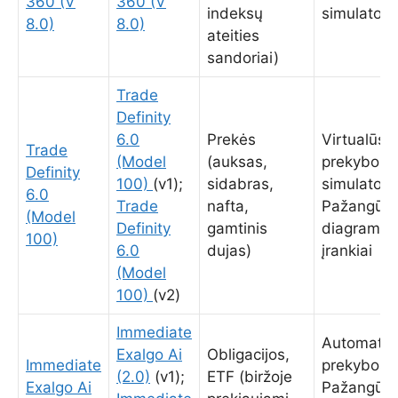
360 (V
360 (V
indeksų
simulatoria
8.0)
8.0)
ateities
sandoriai)
Trade
Definity
6.0
Prekės
Virtualūs
Trade
(Model
(auksas,
prekybos
Definity
100)
(v1);
sidabras,
simulatoria
6.0
Trade
nafta,
Pažangūs
(Model
Definity
gamtinis
diagramų
100)
6.0
dujas)
įrankiai
(Model
100)
(v2)
Immediate
Automatin
Exalgo Ai
Obligacijos,
Immediate
prekybos;
(2.0)
(v1);
ETF (biržoje
Exalgo Ai
Pažangūs