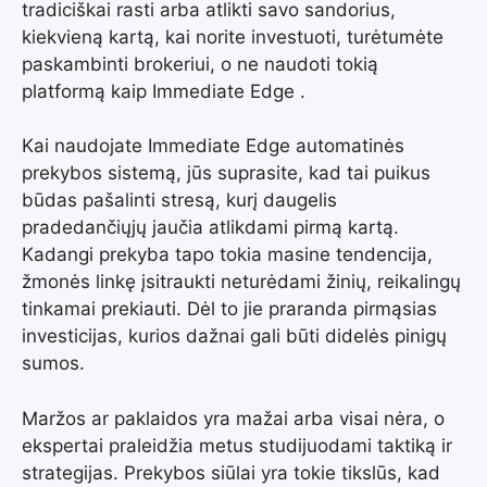
tradiciškai rasti arba atlikti savo sandorius,
kiekvieną kartą, kai norite investuoti, turėtumėte
paskambinti brokeriui, o ne naudoti tokią
platformą kaip Immediate Edge .
Kai naudojate Immediate Edge automatinės
prekybos sistemą, jūs suprasite, kad tai puikus
būdas pašalinti stresą, kurį daugelis
pradedančiųjų jaučia atlikdami pirmą kartą.
Kadangi prekyba tapo tokia masine tendencija,
žmonės linkę įsitraukti neturėdami žinių, reikalingų
tinkamai prekiauti. Dėl to jie praranda pirmąsias
investicijas, kurios dažnai gali būti didelės pinigų
sumos.
Maržos ar paklaidos yra mažai arba visai nėra, o
ekspertai praleidžia metus studijuodami taktiką ir
strategijas. Prekybos siūlai yra tokie tikslūs, kad