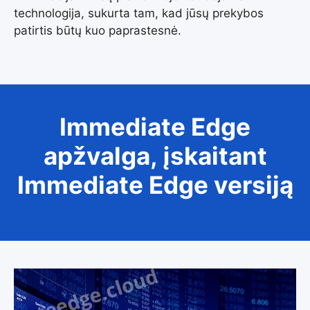
technologija, sukurta tam, kad jūsų prekybos
patirtis būtų kuo paprastesnė.
Immediate Edge
apžvalga, įskaitant
Immediate Edge versiją