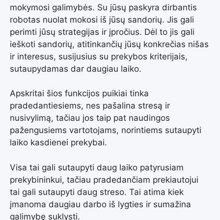
mokymosi galimybės. Su jūsų paskyra dirbantis
robotas nuolat mokosi iš jūsų sandorių. Jis gali
perimti jūsų strategijas ir įpročius. Dėl to jis gali
ieškoti sandorių, atitinkančių jūsų konkrečias nišas
ir interesus, susijusius su prekybos kriterijais,
sutaupydamas dar daugiau laiko.
Apskritai šios funkcijos puikiai tinka
pradedantiesiems, nes pašalina stresą ir
nusivylimą, tačiau jos taip pat naudingos
pažengusiems vartotojams, norintiems sutaupyti
laiko kasdienei prekybai.
Visa tai gali sutaupyti daug laiko patyrusiam
prekybininkui, tačiau pradedančiam prekiautojui
tai gali sutaupyti daug streso. Tai atima kiek
įmanoma daugiau darbo iš lygties ir sumažina
galimybę suklysti.