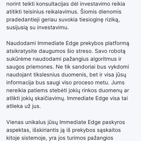
norint teikti konsultacijas dėl investavimo reikia
atitikti teisinius reikalavimus. Šiomis dienomis
pradedantieji geriau suvokia tiesioginę riziką,
susijusią su investavimu.
Naudodami Immediate Edge prekybos platformą
atsikratysite daugumos šio streso. Savo robotą
sukūrėme naudodami pažangius algoritmus ir
saugos priemones. Ne tik sandoriai bus vykdomi
naudojant tikslesnius duomenis, bet ir visa jūsų
informacija bus saugi viso proceso metu. Jums
nereikia patiems stebėti jokių rinkos duomenų ar
atlikti jokių skaičiavimų. Immediate Edge visa tai
atlieka už jus.
Vienas unikalus jūsų Immediate Edge paskyros
aspektas, išskiriantis ją iš prekybos sąskaitos
kitoje sistemoje, yra jos turimos pažangios