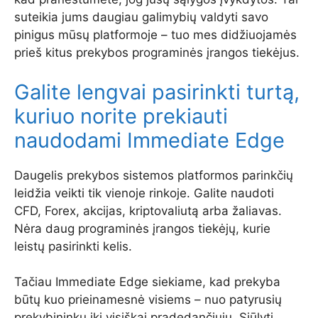
suteikia jums daugiau galimybių valdyti savo
pinigus mūsų platformoje – tuo mes didžiuojamės
prieš kitus prekybos programinės įrangos tiekėjus.
Galite lengvai pasirinkti turtą,
kuriuo norite prekiauti
naudodami Immediate Edge
Daugelis prekybos sistemos platformos parinkčių
leidžia veikti tik vienoje rinkoje. Galite naudoti
CFD, Forex, akcijas, kriptovaliutą arba žaliavas.
Nėra daug programinės įrangos tiekėjų, kurie
leistų pasirinkti kelis.
Tačiau Immediate Edge siekiame, kad prekyba
būtų kuo prieinamesnė visiems – nuo ​​patyrusių
prekybininkų iki visiškai pradedančiųjų. Siūlyti