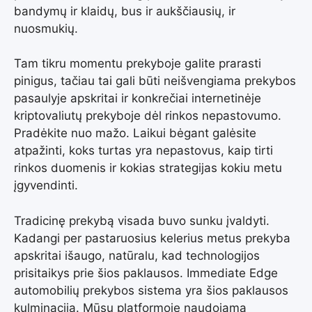
bandymų ir klaidų, bus ir aukščiausių, ir
nuosmukių.
Tam tikru momentu prekyboje galite prarasti
pinigus, tačiau tai gali būti neišvengiama prekybos
pasaulyje apskritai ir konkrečiai internetinėje
kriptovaliutų prekyboje dėl rinkos nepastovumo.
Pradėkite nuo mažo. Laikui bėgant galėsite
atpažinti, koks turtas yra nepastovus, kaip tirti
rinkos duomenis ir kokias strategijas kokiu metu
įgyvendinti.
Tradicinę prekybą visada buvo sunku įvaldyti.
Kadangi per pastaruosius kelerius metus prekyba
apskritai išaugo, natūralu, kad technologijos
prisitaikys prie šios paklausos. Immediate Edge
automobilių prekybos sistema yra šios paklausos
kulminacija. Mūsų platformoje naudojama