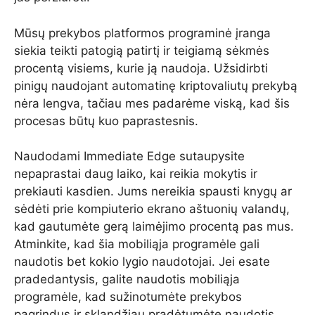
Mūsų prekybos platformos programinė įranga
siekia teikti patogią patirtį ir teigiamą sėkmės
procentą visiems, kurie ją naudoja. Užsidirbti
pinigų naudojant automatinę kriptovaliutų prekybą
nėra lengva, tačiau mes padarėme viską, kad šis
procesas būtų kuo paprastesnis.
Naudodami Immediate Edge sutaupysite
nepaprastai daug laiko, kai reikia mokytis ir
prekiauti kasdien. Jums nereikia spausti knygų ar
sėdėti prie kompiuterio ekrano aštuonių valandų,
kad gautumėte gerą laimėjimo procentą pas mus.
Atminkite, kad šia mobiliąja programėle gali
naudotis bet kokio lygio naudotojai. Jei esate
pradedantysis, galite naudotis mobiliąja
programėle, kad sužinotumėte prekybos
pagrindus ir sklandžiau pradėtumėte naudotis