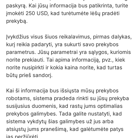
paskyrą. Kai jūsų informacija bus patikrinta, turite
įmokėti 250 USD, kad turėtumėte lėšų pradėti
prekybą.
Įvykdžius visus šiuos reikalavimus, pirmas dalykas,
kurį reikia padaryti, yra sukurti savo prekybos
parametrus. Jūsų parametrai yra sąlygos, kuriomis
norite prekiauti. Tai apima informaciją, pvz., kiek
norite nusipirkti ir kokia kaina norite, kad turtas
būtų prieš sandorį.
Kai ši informacija bus išsiųsta mūsų prekybos
robotams, sistema pradeda rinkti su jūsų prekyba
susijusius duomenis, kad rastų jums optimalias
prekybos galimybes. Tada galite nustatyti, kad
sistema vykdytų šias galimybes už jus arba
atsiųstų jums pranešimą, kad galėtumėte patys
jas peržiūrėti.