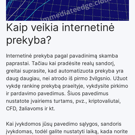
Kaip veikia internetinė
prekyba?
Internetinė prekyba pagal pavadinimą skamba
paprastai. Tačiau kai pradėsite realų sandorį,
greitai suprasite, kad automatizuota prekyba yra
daug daugiau, nei atrodo iš pirmo žvilgsnio. Užuot
vykdę rankinę prekybą praeityje, vykdysite pirkimo
ir pardavimo pavedimus. Šiuos pavedimus
nustatote įvairiems turtams, pvz., kriptovaliutai,
CFD, žaliavoms ir kt.
Kai įvykdomos jūsų pavedimo sąlygos, sandoris
įvykdomas, todėl galite nustatyti laiką, kada norite