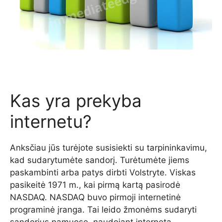
Kas yra prekyba
internetu?
Anksčiau jūs turėjote susisiekti su tarpininkavimu,
kad sudarytumėte sandorį. Turėtumėte jiems
paskambinti arba patys dirbti Volstryte. Viskas
pasikeitė 1971 m., kai pirmą kartą pasirodė
NASDAQ. NASDAQ buvo pirmoji internetinė
programinė įranga. Tai leido žmonėms sudaryti
sandorius namuose, naudojant internetą.