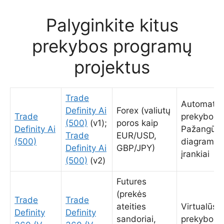
Palyginkite kitus
prekybos programų
projektus
Trade
Automatin
Definity Ai
Forex (valiutų
Trade
prekybos;
(500)
(v1);
poros kaip
Definity Ai
Pažangūs
Trade
EUR/USD,
(500)
diagramų
Definity Ai
GBP/JPY)
įrankiai
(500)
(v2)
Futures
(prekės
Trade
Trade
ateities
Virtualūs
Definity
Definity
sandoriai,
prekybos