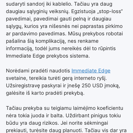
sudaryti sandorį iki kablelio. Tačiau yra daug
daugiau sąlyginių veiksnių. Egzistuoja „stop-loss“
pavedimai, pavedimai gauti pelną ir daugiau
sąlygų, kurios yra nišesnės nei paprastas pirkimo
ar pardavimo pavedimas. Mūsų prekybos robotai
pašalina šią komplikaciją, nes renkame
informaciją, todėl jums nereikės dėl to rūpintis
Immediate Edge prekybos sistema.
Norėdami pradėti naudotis
Immediate Edge
svetaine, tereikia turėti gerą interneto ryšį.
Užsiregistravę paskyrai ir įnešę 250 USD įmoką,
galėsite iš karto pradėti prekybą.
Tačiau prekyba su teigiamu laimėjimo koeficientu
nėra tokia juoda ir balta. Uždirbant pinigus tokiu
būdu yra daug rizikos. Jei norite sėkmingai
prekiauti, turėsite daug planuoti. Tačiau vis dar yra