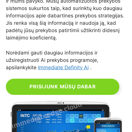
ir mums pavyko. Mūsų automatizuotos prekybos
sistemos sukurtos taip, kad surinktų kuo daugiau
informacijos apie dabartines prekybos strategijas.
Jis renka visą šią informaciją ir naudoja ją, kad
padėtų jūsų prekybos patirtimii užtikrinti didesnį
laimėjimo koeficientą.
Norėdami gauti daugiau informacijos ir
užsiregistruoti Ai prekybos programoje,
apsilankykite
Immediate Definity Ai
.
PRISIJUNK MŪSŲ DABAR