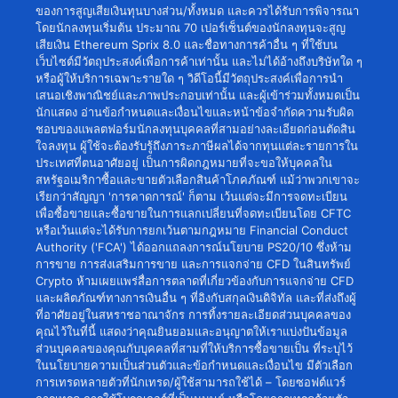
ของการสูญเสียเงินทุนบางส่วน/ทั้งหมด และควรได้รับการพิจารณา
โดยนักลงทุนเริ่มต้น ประมาณ 70 เปอร์เซ็นต์ของนักลงทุนจะสูญ
เสียเงิน Ethereum Sprix 8.0 และชื่อทางการค้าอื่น ๆ ที่ใช้บน
เว็บไซต์มีวัตถุประสงค์เพื่อการค้าเท่านั้น และไม่ได้อ้างถึงบริษัทใด ๆ
หรือผู้ให้บริการเฉพาะรายใด ๆ วิดีโอนี้มีวัตถุประสงค์เพื่อการนำ
เสนอเชิงพาณิชย์และภาพประกอบเท่านั้น และผู้เข้าร่วมทั้งหมดเป็น
นักแสดง อ่านข้อกำหนดและเงื่อนไขและหน้าข้อจำกัดความรับผิด
ชอบของแพลตฟอร์มนักลงทุนบุคคลที่สามอย่างละเอียดก่อนตัดสิน
ใจลงทุน ผู้ใช้จะต้องรับรู้ถึงภาระภาษีผลได้จากทุนแต่ละรายการใน
ประเทศที่ตนอาศัยอยู่ เป็นการผิดกฎหมายที่จะขอให้บุคคลใน
สหรัฐอเมริกาซื้อและขายตัวเลือกสินค้าโภคภัณฑ์ แม้ว่าพวกเขาจะ
เรียกว่าสัญญา 'การคาดการณ์' ก็ตาม เว้นแต่จะมีการจดทะเบียน
เพื่อซื้อขายและซื้อขายในการแลกเปลี่ยนที่จดทะเบียนโดย CFTC
หรือเว้นแต่จะได้รับการยกเว้นตามกฎหมาย Financial Conduct
Authority ('FCA') ได้ออกแถลงการณ์นโยบาย PS20/10 ซึ่งห้าม
การขาย การส่งเสริมการขาย และการแจกจ่าย CFD ในสินทรัพย์
Crypto ห้ามเผยแพร่สื่อการตลาดที่เกี่ยวข้องกับการแจกจ่าย CFD
และผลิตภัณฑ์ทางการเงินอื่น ๆ ที่อิงกับสกุลเงินดิจิทัล และที่ส่งถึงผู้
ที่อาศัยอยู่ในสหราชอาณาจักร การทิ้งรายละเอียดส่วนบุคคลของ
คุณไว้ในที่นี้ แสดงว่าคุณยินยอมและอนุญาตให้เราแบ่งปันข้อมูล
ส่วนบุคคลของคุณกับบุคคลที่สามที่ให้บริการซื้อขายเป็น ที่ระบุไว้
ในนโยบายความเป็นส่วนตัวและข้อกำหนดและเงื่อนไข มีตัวเลือก
การเทรดหลายตัวที่นักเทรด/ผู้ใช้สามารถใช้ได้ – โดยซอฟต์แวร์