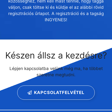
közösséghez, nem kell mást tennie, hogy taggá
váljon, csak töltse ki és küldje el az alábbi rövid
regisztrációs űrlapot. A regisztráció és a tagság
INGYENES!
Készen állsz a kezdésre?
Lépjen kapcsolatba velünk még ma, ha többet
szeretne megtudni.
KAPCSOLATFELVÉTEL