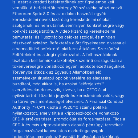
is, ezért a kezdeti befektetőknek ezt figyelembe kell
venniük. A befektetők mintegy 70 százaléka pénzt veszít.
Ethereum Sprix 8.0 és az oldalon használt egyéb
kereskedelmi nevek kizárólag kereskedelmi célokat
szolgálnak, és nem utalnak semmilyen konkrét cégre vagy
konkrét szolgáltatóra. A videó kizárólag kereskedelmi
bemutatási és illusztrációs célokat szolgál, és minden
résztvevő színész. Befektetés előtt figyelmesen olvassa el
a harmadik fél befektetői platform Általános Szerződési
Feltételeket és a Jogi nyilatkozatot. A felhasználóknak
tisztában kell lenniük a lakóhelyük szerinti országukban a
tőkenyereségre vonatkozó egyéni adókötelezettségükkel.
Törvénybe ütközik az Egyesült Államokban élő
személyeket árualapú opciók vételére és eladására
buzdítani, még akkor is, ha azokat "előrejelzési"
szerződéseknek nevezik, kivéve, ha a CFTC által
nyilvántartott tőzsdén jegyzik és kereskednek velük, vagy
ha törvényes mentességet élveznek. A Financial Conduct
Authority ("FCA") kiadta a PS20/10 számú politikai
nyilatkozatot, amely tiltja a kriptoeszközökre vonatkozó
CFD-k értékesítését, promócióját és forgalmazását. Tilos a
CFD-k és más kriptovalutákon alapuló pénzügyi termékek
forgalmazásával kapcsolatos marketinganyagok
terjesztése, amelyek az Egyesült Királyságban lakóknak