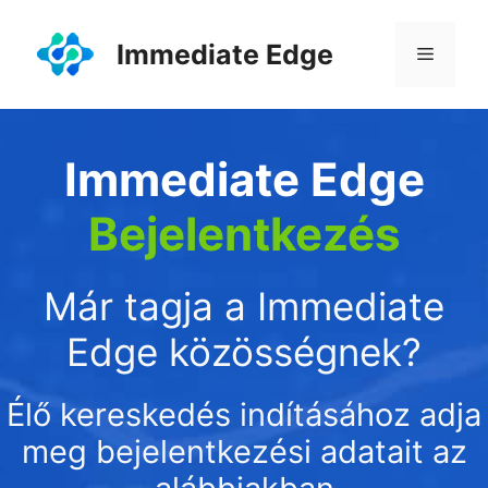
Kilépés
a
Immediate Edge
Menü
tartalomba
Immediate Edge
Bejelentkezés
Már tagja a Immediate
Edge közösségnek?
Élő kereskedés indításához adja
meg bejelentkezési adatait az