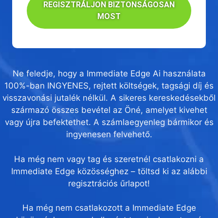
REGISZTRÁLJON BIZTONSÁGOSAN
MOST
Ne feledje, hogy a Immediate Edge Ai használata
100%-ban INGYENES, rejtett költségek, tagsági díj és
visszavonási jutalék nélkül. A sikeres kereskedésekből
származó összes bevétel az Öné, amelyet kivehet
vagy újra befektethet. A számlaegyenleg bármikor és
ingyenesen felvehető.
Ha még nem vagy tag és szeretnél csatlakozni a
Immediate Edge közösséghez – töltsd ki az alábbi
regisztrációs űrlapot!
Ha még nem csatlakozott a Immediate Edge