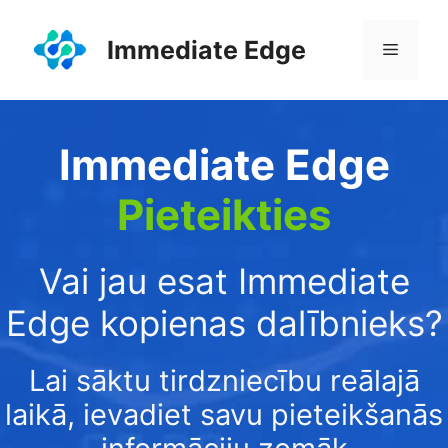
Skip
to
Immediate Edge
Menu
content
Immediate Edge
Pieteikties
Vai jau esat Immediate
Edge kopienas dalībnieks?
Lai sāktu tirdzniecību reālajā
laikā, ievadiet savu pieteikšanās