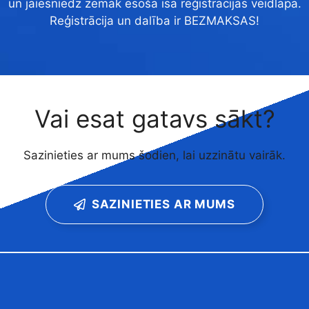
un jāiesniedz zemāk esošā īsā reģistrācijas veidlapa.
Reģistrācija un dalība ir BEZMAKSAS!
Vai esat gatavs sākt?
Sazinieties ar mums šodien, lai uzzinātu vairāk.
SAZINIETIES AR MUMS