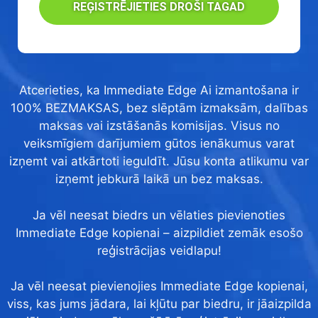
REĢISTRĒJIETIES DROŠI TAGAD
Atcerieties, ka Immediate Edge Ai izmantošana ir
100% BEZMAKSAS, bez slēptām izmaksām, dalības
maksas vai izstāšanās komisijas. Visus no
veiksmīgiem darījumiem gūtos ienākumus varat
izņemt vai atkārtoti ieguldīt. Jūsu konta atlikumu var
izņemt jebkurā laikā un bez maksas.
Ja vēl neesat biedrs un vēlaties pievienoties
Immediate Edge kopienai – aizpildiet zemāk esošo
reģistrācijas veidlapu!
Ja vēl neesat pievienojies Immediate Edge kopienai,
viss, kas jums jādara, lai kļūtu par biedru, ir jāaizpilda