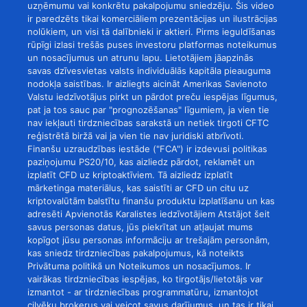
uzņēmumu vai konkrētu pakalpojumu sniedzēju. Šis video
ir paredzēts tikai komerciāliem prezentācijas un ilustrācijas
nolūkiem, un visi tā dalībnieki ir aktieri. Pirms ieguldīšanas
rūpīgi izlasi trešās puses investoru platformas noteikumus
un nosacījumus un atrunu lapu. Lietotājiem jāapzinās
savas dzīvesvietas valsts individuālās kapitāla pieauguma
nodokļa saistības. Ir aizliegts aicināt Amerikas Savienoto
Valstu iedzīvotājus pirkt un pārdot preču iespējas līgumus,
pat ja tos sauc par "prognozēšanas" līgumiem, ja vien tie
nav iekļauti tirdzniecības sarakstā un netiek tirgoti CFTC
reģistrētā biržā vai ja vien tie nav juridiski atbrīvoti.
Finanšu uzraudzības iestāde ("FCA") ir izdevusi politikas
paziņojumu PS20/10, kas aizliedz pārdot, reklamēt un
izplatīt CFD uz kriptoaktīviem. Tā aizliedz izplatīt
mārketinga materiālus, kas saistīti ar CFD un citu uz
kriptovalūtām balstītu finanšu produktu izplatīšanu un kas
adresēti Apvienotās Karalistes iedzīvotājiem Atstājot šeit
savus personas datus, jūs piekrītat un atļaujat mums
kopīgot jūsu personas informāciju ar trešajām personām,
kas sniedz tirdzniecības pakalpojumus, kā noteikts
Privātuma politikā un Noteikumos un nosacījumos. Ir
vairākas tirdzniecības iespējas, ko tirgotājs/lietotājs var
izmantot - ar tirdzniecības programmatūru, izmantojot
cilvēku brokerus vai veicot savus darījumus, un tas ir tikai