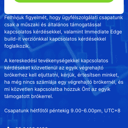
Felhívjuk figyelmét, hogy ügyfélszolgálati csapatunk
csak a műszaki és általános támogatással
kapcsolatos kérdésekkel, valamint Immediate Edge
build-it verziónkkal kapcsolatos kérdésekkel
foglalkozik.
A kereskedési tevékenységekkel kapcsolatos
kérdéseket közvetlenül az egyik végrehajtó
brókerhez kell eljuttatni, kérjük, értesítsen minket,
ha még nincs számlája egy végrehajtó brókernél, és
mi közvetlen kapcsolatba hozzuk Önt az egyik
támogatott brókerrel.
Csapatunk hétfőtől péntekig 9.00-6.00pm, UTC+8