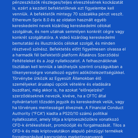
pénzeszközök részleges/teljes elvesztésének kockázatát
is, ezért a kezdeti befektetőknek ezt figyelembe kell
venniük. A befektetők mintegy 70 százaléka pénzt veszít.
Ethereum Sprix 8.0 és az oldalon használt egyéb
kereskedelmi nevek kizárólag kereskedelmi célokat
szolgálnak, és nem utalnak semmilyen konkrét cégre vagy
konkrét szolgáltatóra. A videó kizárólag kereskedelmi
bemutatási és illusztrációs célokat szolgál, és minden
résztvevő színész. Befektetés előtt figyelmesen olvassa el
a harmadik fél befektetői platform Általános Szerződési
Feltételeket és a Jogi nyilatkozatot. A felhasználóknak
tisztában kell lenniük a lakóhelyük szerinti országukban a
tőkenyereségre vonatkozó egyéni adókötelezettségükkel.
Törvénybe ütközik az Egyesült Államokban élő
személyeket árualapú opciók vételére és eladására
buzdítani, még akkor is, ha azokat "előrejelzési"
szerződéseknek nevezik, kivéve, ha a CFTC által
nyilvántartott tőzsdén jegyzik és kereskednek velük, vagy
ha törvényes mentességet élveznek. A Financial Conduct
Authority ("FCA") kiadta a PS20/10 számú politikai
nyilatkozatot, amely tiltja a kriptoeszközökre vonatkozó
CFD-k értékesítését, promócióját és forgalmazását. Tilos a
CFD-k és más kriptovalutákon alapuló pénzügyi termékek
forgalmazásával kapcsolatos marketinganyagok