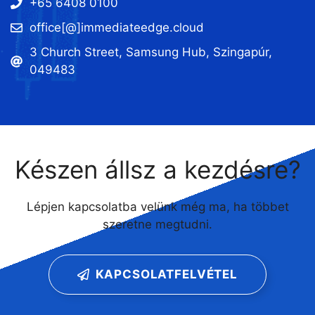
+65 6408 0100
office[@]immediateedge.cloud
3 Church Street, Samsung Hub, Szingapúr,
049483
Készen állsz a kezdésre?
Lépjen kapcsolatba velünk még ma, ha többet
szeretne megtudni.
KAPCSOLATFELVÉTEL