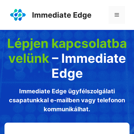
Kilépés
a
Immediate Edge
Menü
tartalomba
Lépjen kapcsolatba
velünk
– Immediate
Edge
Immediate Edge ügyfélszolgálati
csapatunkkal e-mailben vagy telefonon
kommunikálhat.