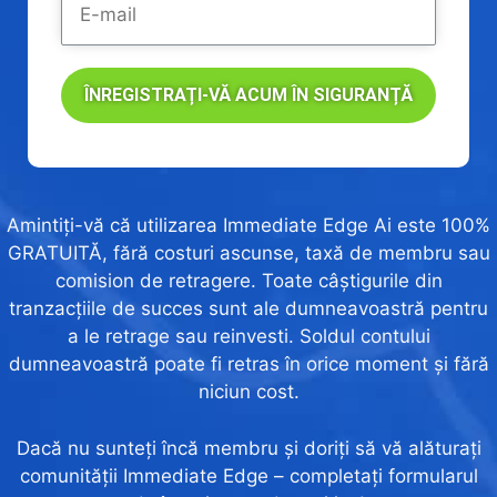
ÎNREGISTRAȚI-VĂ ACUM ÎN SIGURANȚĂ
Amintiți-vă că utilizarea Immediate Edge Ai este 100%
GRATUITĂ, fără costuri ascunse, taxă de membru sau
comision de retragere. Toate câștigurile din
tranzacțiile de succes sunt ale dumneavoastră pentru
a le retrage sau reinvesti. Soldul contului
dumneavoastră poate fi retras în orice moment și fără
niciun cost.
Dacă nu sunteți încă membru și doriți să vă alăturați
comunității Immediate Edge – completați formularul