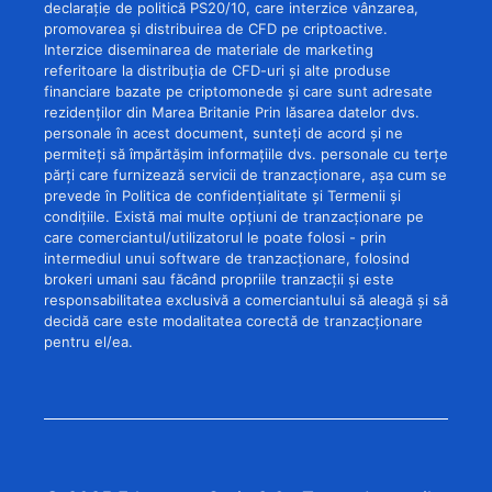
declarație de politică PS20/10, care interzice vânzarea,
promovarea și distribuirea de CFD pe criptoactive.
Interzice diseminarea de materiale de marketing
referitoare la distribuția de CFD-uri și alte produse
financiare bazate pe criptomonede și care sunt adresate
rezidenților din Marea Britanie Prin lăsarea datelor dvs.
personale în acest document, sunteți de acord și ne
permiteți să împărtășim informațiile dvs. personale cu terțe
părți care furnizează servicii de tranzacționare, așa cum se
prevede în Politica de confidențialitate și Termenii și
condițiile. Există mai multe opțiuni de tranzacționare pe
care comerciantul/utilizatorul le poate folosi - prin
intermediul unui software de tranzacționare, folosind
brokeri umani sau făcând propriile tranzacții și este
responsabilitatea exclusivă a comerciantului să aleagă și să
decidă care este modalitatea corectă de tranzacționare
pentru el/ea.