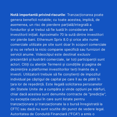
Notă importantă privind riscurile
: Tranzacționarea poate
genera beneficii notabile; cu toate acestea, implică, de
asemenea, un risc de pierdere parțială/integrală a
fondurilor și ar trebui să fie luată în considerare de
investitorii inițiali. Aproximativ 70 la sută dintre investitori
vor pierde bani. Ethereum Sprix 8.0 și orice alte nume
comerciale utilizate pe site sunt doar în scopuri comerciale
și nu se referă la nicio companie specifică sau furnizori de
servicii anume. Videoclipul este destinat exclusiv
prezentării și ilustrării comerciale, iar toți participanții sunt
actori. Citiți cu atenție Termenii și condițiile și pagina de
dezmințire a platformei investitorilor terți înainte de a
investi. Utilizatorii trebuie să fie conștienți de impozitul
individual pe câștigul de capital pe care îl au de plătit în
țara lor de reședință. Este ilegală solicitarea persoanelor
din Statele Unite de a cumpăra și vinde opțiuni pe mărfuri,
chiar dacă acestea sunt denumite contracte de "predicție",
cu excepția cazului în care sunt listate pentru
tranzacționare și tranzacționate la o bursă înregistrată la
CFTC sau dacă nu sunt scutite din punct de vedere legal.
Autoritatea de Conduită Financiară ("FCA") a emis o