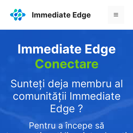
Sari
la
Immediate Edge
Meniu
conținut
Immediate Edge
Conectare
Sunteți deja membru al
comunității Immediate
Edge ?
Pentru a începe să