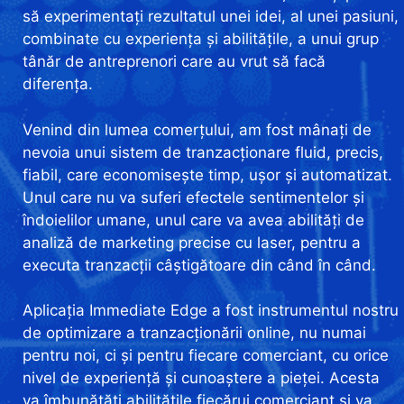
să experimentați rezultatul unei idei, al unei pasiuni,
combinate cu experiența și abilitățile, a unui grup
tânăr de antreprenori care au vrut să facă
diferența.
Venind din lumea comerțului, am fost mânați de
nevoia unui sistem de tranzacționare fluid, precis,
fiabil, care economisește timp, ușor și automatizat.
Unul care nu va suferi efectele sentimentelor și
îndoielilor umane, unul care va avea abilități de
analiză de marketing precise cu laser, pentru a
executa tranzacții câștigătoare din când în când.
Aplicația Immediate Edge a fost instrumentul nostru
de optimizare a tranzacționării online, nu numai
pentru noi, ci și pentru fiecare comerciant, cu orice
nivel de experiență și cunoaștere a pieței. Acesta
va îmbunătăți abilitățile fiecărui comerciant și va