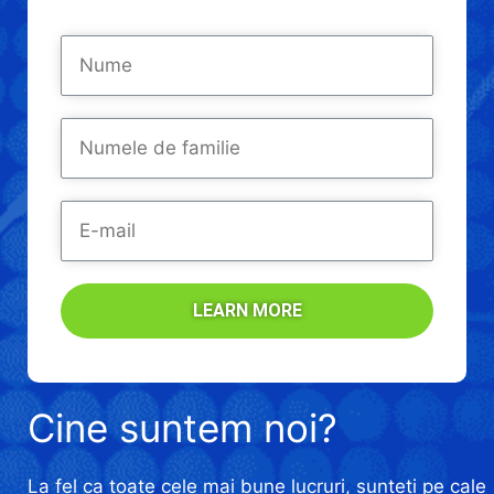
LEARN MORE
Cine suntem noi?
La fel ca toate cele mai bune lucruri, sunteți pe cale