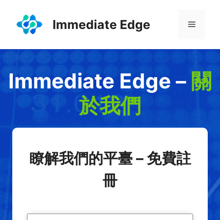
跳
至
Immediate Edge
選
主
要
單
內
容
Immediate Edge –
關
於我們
瞭解我們的平臺 – 免費註
冊