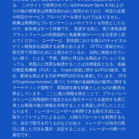
る。 このサイトで使用されているEthereum Sprix 8.0および
その他の商業名は商業目的のみに使用されており、特定の企業
や特定のサービス プロバイダーを指すものではありません。
映像は商業的なプレゼンテーションやイラストを目的としたも
ので、参加者はすべて俳優です。 投資する前に、第三者投資家
プラットフォームの利用規約と免責事項のページを注意深く読
んでください。 ユーザーは、居住国における個人のキャピタル
ゲイン税負担を認識する必要があります。 CFTCに登録された
取引所で売買のために上場されているか、法的に免除されてい
ない限り、たとえ「予測」契約と呼ばれる商品オプションであ
っても、米国人に売買を勧誘することは法律違反となる。金融
行動監視機構（FCA）は、Crypto資産に関するCFDの販売、宣
伝、配布を禁止する方針声明PS20/10を発表しています。 CFD
やCryptocurrenciesに基づくその他の金融商品の販売に関する
マーケティング資料で、英国居住者を対象としたものの配布を
禁止しています。 ここに個人情報を残すことで、プライバシー
ポリシーと利用規約で規定された取引サービスを提供する第三
者とお客様の個人情報を共有することを承諾し許可したことに
なります。 トレーダー/ユーザーが利用できる取引方法には、
取引ソフトウェアによるもの、人間のブローカーを利用するも
の、自分で取引を行うものなどがあり、トレーダーが自分の取
引に適した方法を選択・決定することは、トレーダーの唯一の
責任です。