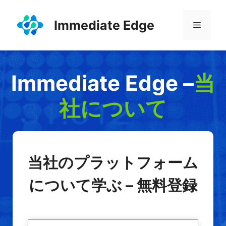
コ
ン
Immediate Edge
メ
テ
ン
ニ
ツ
へ
Immediate Edge –
当
ス
ュ
キ
社について
ッ
ー
プ
当社のプラットフォーム
について学ぶ – 無料登録